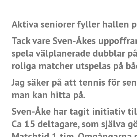
Aktiva seniorer fyller hallen 
Tack vare Sven-Åkes uppoffra
spela välplanerade dubblar på
roliga matcher utspelas på b
Jag säker på
att tennis för sen
man kan hitta
på.
Sven-Åke har tagit initiativ ti
Ca
15 deltagare, som själva g
Match
tid 1 tim. Omgångarna s